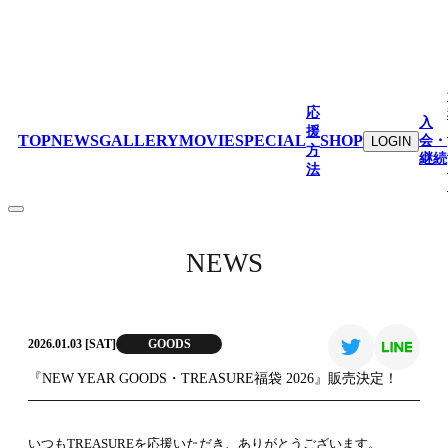
応
入
援
TOP
NEWS
GALLERY
MOVIE
SPECIAL
SHOP
会・
LOGIN
方
継続
法
NEWS
GOODS
2026.01.03 [SAT]
『NEW YEAR GOODS・TREASURE福袋 2026』販売決定！
いつもTREASUREを応援いただき、ありがとうございます。