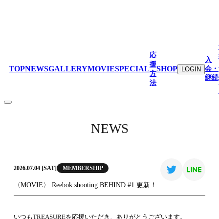
応
入
援
TOP
NEWS
GALLERY
MOVIE
SPECIAL
SHOP
会・
LOGIN
方
継続
法
NEWS
MEMBERSHIP
2026.07.04 [SAT]
〈MOVIE〉 Reebok shooting BEHIND #1 更新！
いつもTREASUREを応援いただき、ありがとうございます。