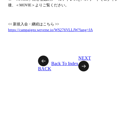
後、＜MOVIE＞よりご覧ください。
<< 新規入会・継続はこちら >>
https://campaigns.weverse.io/WS276VLLJW?lang=JA
NEXT
Back To Index
BACK