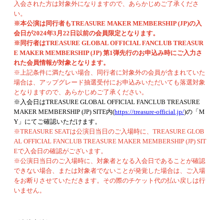
入会された方は対象外になりますので、あらかじめご了承くださ
い。
※本公演は同行者もTREASURE MAKER MEMBERSHIP (JP)の入
会日が2024年3月22日以前の会員限定となります。
※同行者はTREASURE GLOBAL OFFICIAL FANCLUB TREASUR
E MAKER MEMBERSHIP (JP) 第1弾先行のお申込み時にご入力さ
れた会員情報が対象となります。
※上記条件に満たない場合、同行者に対象外の会員が含まれていた
場合は、アップグレード抽選受付にお申込みいただいても落選対象
となりますので、あらかじめご了承ください。
※入会日はTREASURE GLOBAL OFFICIAL FANCLUB TREASURE
MAKER MEMBERSHIP (JP) SITE内(
https://treasure-official.jp/
)の「M
Y」にてご確認いただけます。
※TREASURE SEATは公演日当日のご入場時に、TREASURE GLOB
AL OFFICIAL FANCLUB TREASURE MAKER MEMBERSHIP (JP) SIT
Eで入会日の確認がございます。
※公演日当日のご入場時に、対象者となる入会日であることが確認
できない場合、または対象者でないことが発覚した場合は、ご入場
をお断りさせていただきます。その際のチケット代の払い戻しは行
いません。