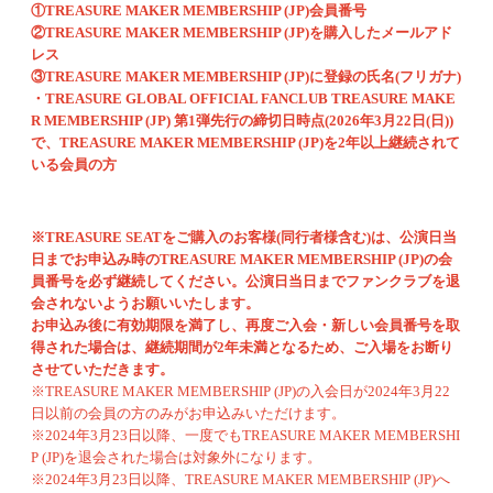
①TREASURE MAKER MEMBERSHIP (JP)会員番号
②TREASURE MAKER MEMBERSHIP (JP)を購入したメールアド
レス
③TREASURE MAKER MEMBERSHIP (JP)に登録の氏名(フリガナ)
・TREASURE GLOBAL OFFICIAL FANCLUB TREASURE MAKE
R MEMBERSHIP (JP) 第1弾先行の締切日時点(2026年3月22日(日))
で、TREASURE MAKER MEMBERSHIP (JP)を2年以上継続されて
いる会員の方
※TREASURE SEATをご購入のお客様(同行者様含む)は、公演日当
日までお申込み時のTREASURE MAKER MEMBERSHIP (JP)の会
員番号を必ず継続してください。公演日当日までファンクラブを退
会されないようお願いいたします。
お申込み後に有効期限を満了し、再度ご入会・新しい会員番号を取
得された場合は、継続期間が2年未満となるため、ご入場をお断り
させていただきます。
※TREASURE MAKER MEMBERSHIP (JP)の入会日が2024年3月22
日以前の会員の方のみがお申込みいただけます。
※2024年3月23日以降、一度でもTREASURE MAKER MEMBERSHI
P (JP)を退会された場合は対象外になります。
※2024年3月23日以降、TREASURE MAKER MEMBERSHIP (JP)へ