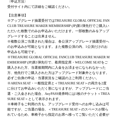
〈申込方法〉
受付サイト内にて詳細をご確認ください。
【注意事項】
※アップグレード抽選受付ではTREASURE GLOBAL OFFICIAL FAN
CLUB TREASURE MAKER MEMBERSHIP (JP)第1弾先行でご購入い
ただいた枚数でのみお申込みいただけます。一部枚数のみをアップ
グレードすることは出来ません。
※複数公演ご当選された場合は、各公演アップグレード抽選受付へ
のお申込みが可能となります。また複数公演の内、1公演だけのお
申込みも可能です。
※TREASURE GLOBAL OFFICIAL FANCLUB TREASURE MAKER M
EMBERSHIP (JP)第1弾先行で、着席指定席・WELCOME SEATをご
購入された方、当選後期間内に入金をお済ませになられなかった
方、他先行でご購入された方はアップグレード対象外となります。
必ずご自身の申込・当選状況をご確認の上ご利用ください。
※ARENA SEAT・一般指定席と＜TREASURE SEAT＞の両方を2度
に分けてお申込みいただく形になりますが、アップグレードにご当
選・ご入金された場合、AnyPASS発券時には1枚のチケット＜TREA
SURE SEAT＞として表示されます。
※車椅子をご利用の方も、アップグレード受付へのお申し込みは可
能ですが、ご当選の場合、＜TREASURE SEAT＞のスペースが限ら
れているため、車椅子から指定のお席へ移ってご覧いただく必要が